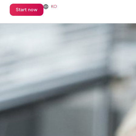
KO
Start now