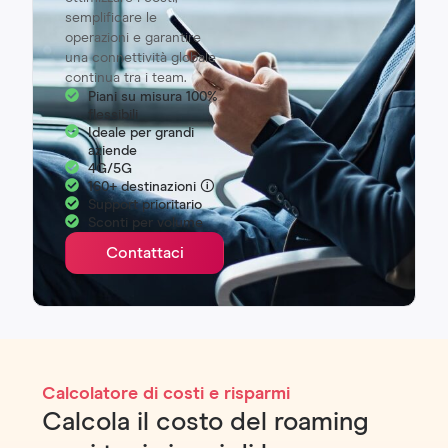
semplificare le
operazioni e garantire
una connettività globale
continua tra i team.
Piani su misura 100%
flessibili
Ideale per grandi
aziende
4G/5G
160+ destinazioni 🛈
Support prioritario
Sconti per volume
Contattaci
Calcolatore di costi e risparmi
Calcola il costo del roaming