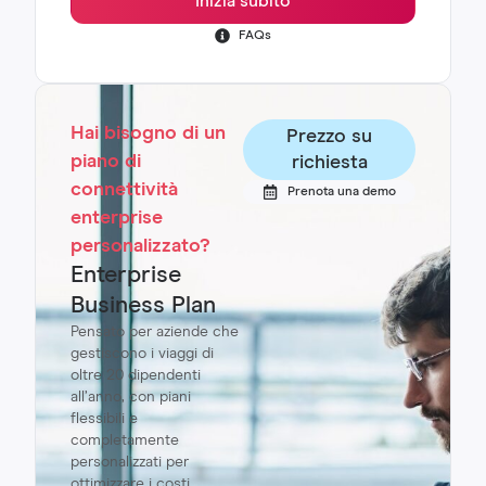
Inizia subito
FAQs
Hai bisogno di un
Prezzo su
piano di
richiesta
connettività
Prenota una demo
enterprise
personalizzato?
Enterprise
Business Plan
Pensato per aziende che
gestiscono i viaggi di
oltre 20 dipendenti
all’anno, con piani
flessibili e
completamente
personalizzati per
ottimizzare i costi,